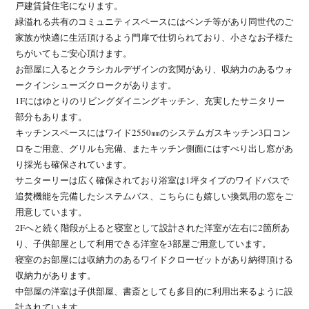
戸建賃貸住宅になります。
緑溢れる共有のコミュニティスペースにはベンチ等があり同世代のご
家族が快適に生活頂けるよう門扉で仕切られており、小さなお子様た
ちがいてもご安心頂けます。
お部屋に入るとクラシカルデザインの玄関があり、収納力のあるウォ
ークインシューズクロークがあります。
1Fにはゆとりのリビングダイニングキッチン、充実したサニタリー
部分もあります。
キッチンスペースにはワイド2550㎜のシステムガスキッチン3口コン
ロをご用意、グリルも完備、またキッチン側面にはすべり出し窓があ
り採光も確保されています。
サニターリーは広く確保されており浴室は1坪タイプのワイドバスで
追焚機能を完備したシステムバス、こちらにも嬉しい換気用の窓をご
用意しています。
2Fへと続く階段が上ると寝室として設計された洋室が左右に2箇所あ
り、子供部屋として利用できる洋室を3部屋ご用意しています。
寝室のお部屋には収納力のあるワイドクローゼットがあり納得頂ける
収納力があります。
中部屋の洋室は子供部屋、書斎としても多目的に利用出来るように設
計されています。